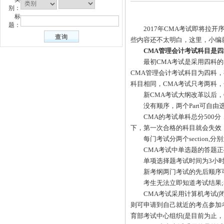
别：
标
题：
2017年CMA考试即将拉开
些内容还不太明白，这里，小编
CMA管理会计考试科目是四
最初CMA考试是采用四科的考
CMA管理会计考试科目为四科
科目相同，CMA考试只考两科，分
新CMA考试大纲改革以后，C
没有顺序，两个Part可自由选择，你
CMA的考试单科总分500分
下，第一次合格的科目就会失效
每门考试分两个section,分别为100道
CMA考试中单选题的答题正确
单项选择题考试时间为3小时，
新考纲两门考试的先后顺序可由
考生无法立即知道考试结果;
CMA考试采用计算机考试(闭卷
则可申请到自己就近的考点参加
育部考试中心组织(是目前为止